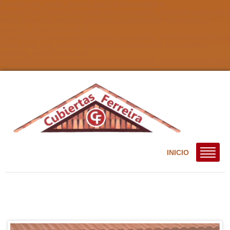
Function get_magic_quotes_gpc() is deprecated in
/home/C00110/web/cubiertasferreira.com/public_html/Ip/Request.php:2
Using array_key_exists() on objects is deprecated. Use isset() or
property_exists() instead in
/home/C00110/web/cubiertasferreira.com/public_html/Ip/Internal/Trans
Using array_key_exists() on objects is deprecated. Use isset() or
property_exists() instead in
/home/C00110/web/cubiertasferreira.com/public_html/Ip/Internal/Tran
INICIO